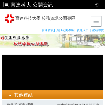
育達科大 公開資訊
育達科技大學 校務資訊公開專區
Tog
育達首頁|
資訊公開專區|
資訊入口 |
網站導覽
其他連結
紫錐花(反毒)運動